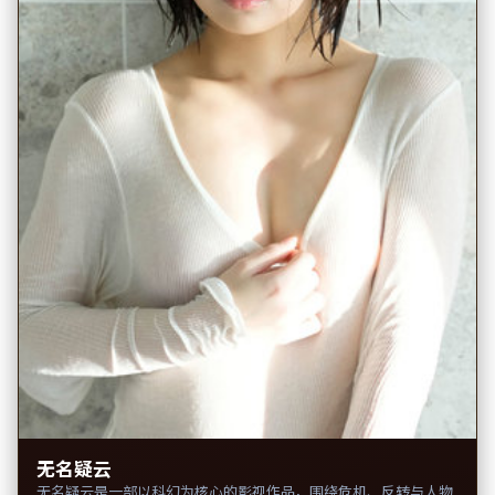
无名疑云
无名疑云是一部以科幻为核心的影视作品，围绕危机、反转与人物