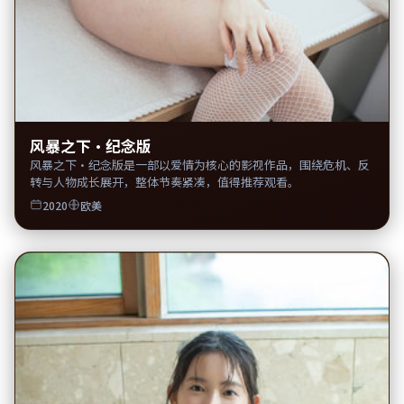
风暴之下·纪念版
风暴之下·纪念版是一部以爱情为核心的影视作品，围绕危机、反
转与人物成长展开，整体节奏紧凑，值得推荐观看。
2020
欧美