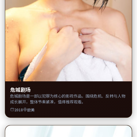
危城剧场
危城剧场是一部以犯罪为核心的影视作品，围绕危机、反转与人物
成长展开，整体节奏紧凑，值得推荐观看。
2018
欧美