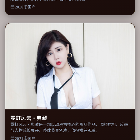
2018
国产
霓虹风云·典藏
霓虹风云·典藏是一部以动漫为核心的影视作品，围绕危机、反转
与人物成长展开，整体节奏紧凑，值得推荐观看。
2021
国产