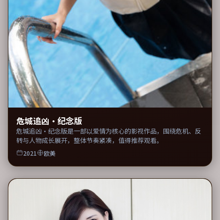
危城追凶·纪念版
危城追凶·纪念版是一部以爱情为核心的影视作品，围绕危机、反
转与人物成长展开，整体节奏紧凑，值得推荐观看。
2021
欧美