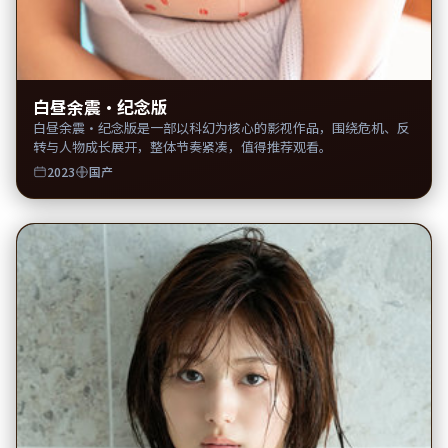
白昼余震·纪念版
白昼余震·纪念版是一部以科幻为核心的影视作品，围绕危机、反
转与人物成长展开，整体节奏紧凑，值得推荐观看。
2023
国产